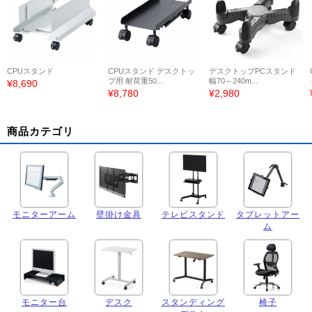
CPUスタンド
CPUスタンド デスクトッ
デスクトップPCスタンド
プ用 耐荷重50...
幅70～240m...
¥8,690
¥8,780
¥2,980
商品カテゴリ
モニターアーム
壁掛け金具
テレビスタンド
タブレットアー
ム
モニター台
デスク
スタンディング
椅子