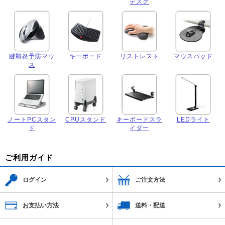
デスク
腱鞘炎予防マウ
キーボード
リストレスト
マウスパッド
ス
ノートPCスタン
CPUスタンド
キーボードスラ
LEDライト
ド
イダー
ご利用ガイド
ログイン
ご注文方法
お支払い方法
送料・配送